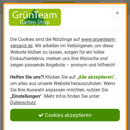
Menü
Search
Warenk
Menü schließen
Warenkorb schließen
aufklap
Alle Kategorien
Alle Kategorien
Alle Kategorien
Alle Kategorien
Alle Kategorien
Alle Kategorien
0 ARTIKEL IM WARENKORB
Ulmenblasenlaus
Ihr Warenkorb ist momentan leer.
Produktkatalog
PR
Die Cookies sind die Nützlinge auf
www.gruenteam-
Ergebnisse (
4
)
Fertig
DER SCHÄDLING DIE
versand.de
. Wir arbeiten im Verborgenen, um diese
Nützlinge
Anzucht
Nützlinge gegen
Biplantol
Gemüsegarten
Aktuelle Themen
Sparsets / Set-Ang
ULMENBLASENLAUS
Website blühen zu lassen, sorgen für ein tolles
Einkaufserlebnis, merken uns Ihre Wünsche und
Hersteller
Dünger
Nützlingsarten
Felco
Rasen
Schädlinge aktuell
Angebote
zeigen passende Angebote – anonym und hilfreich!
Ein Befall mit der
Ulmenblasenlaus
wird typischerweise
Helfen Sie uns?!
Klicken Sie auf
„Alle akzeptieren“
,
Themenwelt
Erde
Nützlingsförderung
Gloria
Rosen
durch die blasenförmigen, gestielten Gallen entlang der
um alles aus unserer Website herauszuholen. Wenn
Blattmittelrippe an der Blattoberseite angezeigt. Diese
Sie Ihre Auswahl anpassen möchten, nutzen Sie
Ratgeber
Gallen färben sich nach und nach rot und dann braun. Im
Kompost
Nützlingszubehör
Greenfield
Ziergarten
„Einstellungen“
. Mehr Infos finden Sie unter:
Inneren der Gallen wachsen die jungen
Blattläuse
heran.
Datenschutz
Sobald sie schlüpfen, verlassen sie die Ulmen und siedeln
Angebote
Samen
LBV
Obstgarten
sich an den Wurzeln von Gräsern an. Erst im Herbst kehren
Cookies akzeptieren
sie an die Ulmen zurück, um hier in Rindenritzen zu
Pflanzenstärkung
Romberg
Kräutergarten
überwintern.
Anmelden
|
Registrieren