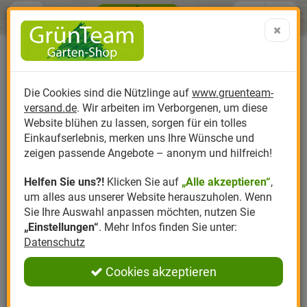
Menü
Search
Warenk
Menü schließen
Warenkorb schließen
aufklap
Alle Kategorien
Alle Kategorien
Alle Kategorien
Alle Kategorien
Alle Kategorien
Alle Kategorien
0 ARTIKEL IM WARENKORB
Nützlinge gegen Vogelmilben
Ihr Warenkorb ist momentan leer.
Produktkatalog
PR
Die Cookies sind die Nützlinge auf
www.gruenteam-
Ergebnisse (
2
)
Fertig
versand.de
. Wir arbeiten im Verborgenen, um diese
Nützlinge
Anzucht
Nützlinge gegen
Biplantol
Gemüsegarten
Aktuelle Themen
Sparsets / Set-Ang
Website blühen zu lassen, sorgen für ein tolles
Einkaufserlebnis, merken uns Ihre Wünsche und
Hersteller
Dünger
Nützlingsarten
Felco
Rasen
Schädlinge aktuell
Angebote
zeigen passende Angebote – anonym und hilfreich!
Helfen Sie uns?!
Klicken Sie auf
„Alle akzeptieren“
,
Themenwelt
Erde
Nützlingsförderung
Gloria
Rosen
VOGELMILBEN MIT NÜTZLINGEN
um alles aus unserer Website herauszuholen. Wenn
BEKÄMPFEN
Sie Ihre Auswahl anpassen möchten, nutzen Sie
Ratgeber
Kompost
Nützlingszubehör
Greenfield
Ziergarten
„Einstellungen“
. Mehr Infos finden Sie unter:
Datenschutz
Angebote
Samen
LBV
Obstgarten
Vogelmilben biologisch bekämpfen
schont die Gesundheit
der Tiere. Mit Hypoaspis Raubmilben können Sie
Cookies akzeptieren
Pflanzenstärkung
Romberg
Kräutergarten
erfolgreich
Vogelmilben mit Nützlingen bekämpfen
. Um
die dafür notwenige Luftfeuchtigkeit zu erzielen ist der
Anmelden
|
Registrieren