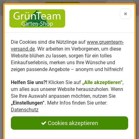
Menü
Search
Warenk
Menü schließen
Warenkorb schließen
aufklap
Alle Kategorien
Alle Kategorien
Alle Kategorien
Alle Kategorien
Alle Kategorien
Alle Kategorien
0 ARTIKEL IM WARENKORB
Vertriebungsmittel gegen
Ihr Warenkorb ist momentan leer.
Mader
Produktkatalog
PR
Die Cookies sind die Nützlinge auf
www.gruenteam-
Ergebnisse (
3
)
Fertig
versand.de
. Wir arbeiten im Verborgenen, um diese
Nützlinge
Anzucht
Nützlinge gegen
Biplantol
Gemüsegarten
Aktuelle Themen
Sparsets / Set-Ang
Website blühen zu lassen, sorgen für ein tolles
Einkaufserlebnis, merken uns Ihre Wünsche und
Hersteller
Dünger
Nützlingsarten
Felco
Rasen
Schädlinge aktuell
Angebote
zeigen passende Angebote – anonym und hilfreich!
Helfen Sie uns?!
Klicken Sie auf
„Alle akzeptieren“
,
Themenwelt
Erde
Nützlingsförderung
Gloria
Rosen
um alles aus unserer Website herauszuholen. Wenn
MARDER-ABWEHRMITTEL
Sie Ihre Auswahl anpassen möchten, nutzen Sie
Ratgeber
Kompost
Nützlingszubehör
Greenfield
Ziergarten
„Einstellungen“
. Mehr Infos finden Sie unter:
Datenschutz
Angebote
Samen
LBV
Obstgarten
Marder sind bekannt für ihre Vorliebe Kabel durchzubeißen.
Besonders bei Autos kommt es immer wieder zu Schäden,
Cookies akzeptieren
Pflanzenstärkung
Romberg
Kräutergarten
da der warme Motorraum einen beliebten Aufenthaltsort für
Anmelden
|
Registrieren
Marder darstellt. Damit kein Schaden entstehen kann,