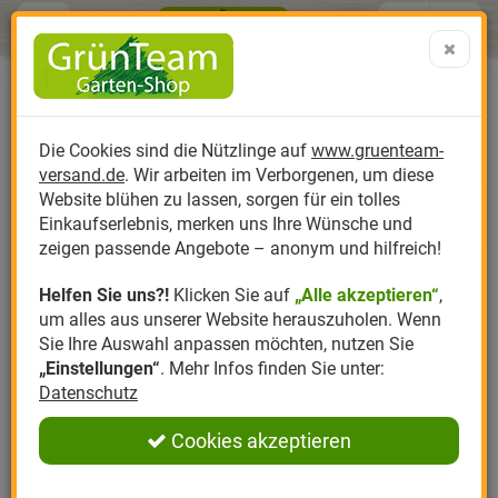
Menü
Search
Warenk
Menü schließen
Warenkorb schließen
aufklap
Alle Kategorien
Alle Kategorien
Alle Kategorien
Alle Kategorien
Alle Kategorien
Alle Kategorien
0 ARTIKEL IM WARENKORB
e-nema
Ihr Warenkorb ist momentan leer.
Produktkatalog
PR
Die Cookies sind die Nützlinge auf
www.gruenteam-
Ergebnisse (
16
)
Fertig
versand.de
. Wir arbeiten im Verborgenen, um diese
Nützlinge
Anzucht
Nützlinge gegen
Biplantol
Gemüsegarten
Aktuelle Themen
Sparsets / Set-Ang
Website blühen zu lassen, sorgen für ein tolles
Hersteller Filter
Einkaufserlebnis, merken uns Ihre Wünsche und
Hersteller
Dünger
Nützlingsarten
Felco
Rasen
Schädlinge aktuell
Angebote
zeigen passende Angebote – anonym und hilfreich!
für
Helfen Sie uns?!
Klicken Sie auf
„Alle akzeptieren“
,
Themenwelt
Erde
Nützlingsförderung
Gloria
Rosen
E-NEMA SHOP
um alles aus unserer Website herauszuholen. Wenn
Sie Ihre Auswahl anpassen möchten, nutzen Sie
Ratgeber
Kompost
Nützlingszubehör
Greenfield
Ziergarten
„Einstellungen“
. Mehr Infos finden Sie unter:
Pflanzen auf natürliche Weise schützen mit den
Datenschutz
Nematoden von e-nema
. Die
e-nema Produkte
Angebote
Samen
LBV
Obstgarten
bekämpfen Pflanzenschädlinge auf biologische Art und
Cookies akzeptieren
Weise. Überzeugen Sie sich selbst und testen Sie die
Pflanzenstärkung
Romberg
Kräutergarten
Wirkung der e-nema Nematoden. Der GrünTeam
e-nema
Anmelden
|
Registrieren