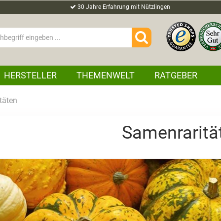
30 Jahre Erfahrung mit Nützlingen
HERSTELLER
THEMENWELT
RATGEBER
täten
Samenraritä