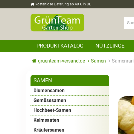
kostenlose Lieferung ab 49 € in DE
PRODUKTKATALOG
NÜTZLINGE
gruenteam-versand.de
Samen
Samenrari
SAMEN
Blumensamen
Gemüsesamen
Hochbeet-Samen
Keimsaaten
Kräutersamen