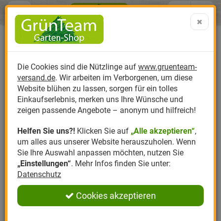
Menü
Search
Warenk
Menü schließen
Warenkorb schließen
aufklap
Alle Kategorien
Alle Kategorien
Alle Kategorien
Alle Kategorien
Alle Kategorien
Alle Kategorien
0 ARTIKEL IM WARENKORB
Ihr Warenkorb ist momentan leer.
Produktkatalog
PR
Die Cookies sind die Nützlinge auf
www.gruenteam-
Ergebnisse (
)
Fertig
versand.de
. Wir arbeiten im Verborgenen, um diese
Nützlinge
Anzucht
Nützlinge gegen
Biplantol
Gemüsegarten
Aktuelle Themen
Sparsets / Set-Ang
Website blühen zu lassen, sorgen für ein tolles
Einkaufserlebnis, merken uns Ihre Wünsche und
Hersteller
Dünger
Nützlingsarten
Felco
Rasen
Schädlinge aktuell
Angebote
zeigen passende Angebote – anonym und hilfreich!
Helfen Sie uns?!
Klicken Sie auf
„Alle akzeptieren“
,
Themenwelt
Erde
Nützlingsförderung
Gloria
Rosen
um alles aus unserer Website herauszuholen. Wenn
Sie Ihre Auswahl anpassen möchten, nutzen Sie
Ratgeber
Kompost
Nützlingszubehör
Greenfield
Ziergarten
„Einstellungen“
. Mehr Infos finden Sie unter:
Datenschutz
Angebote
Samen
LBV
Obstgarten
Cookies akzeptieren
Pflanzenstärkung
Romberg
Kräutergarten
Anmelden
|
Registrieren