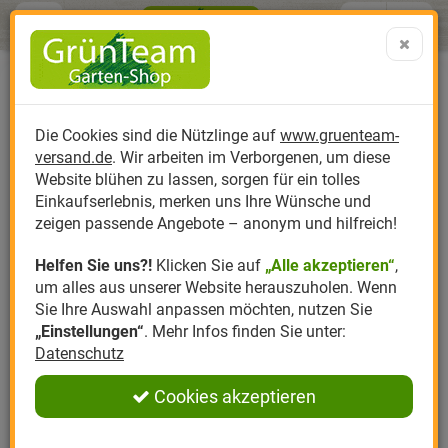
Menü
Search
Warenk
Menü schließen
Warenkorb schließen
aufklap
Alle Kategorien
Alle Kategorien
Alle Kategorien
Alle Kategorien
Alle Kategorien
Alle Kategorien
0 ARTIKEL IM WARENKORB
Nützlinge gegen Asseln
Ihr Warenkorb ist momentan leer.
Produktkatalog
PR
Die Cookies sind die Nützlinge auf
www.gruenteam-
Ergebnisse (
2
)
Fertig
versand.de
. Wir arbeiten im Verborgenen, um diese
Nützlinge
Anzucht
Nützlinge gegen
Biplantol
Gemüsegarten
Aktuelle Themen
Sparsets / Set-Ang
Website blühen zu lassen, sorgen für ein tolles
Einkaufserlebnis, merken uns Ihre Wünsche und
Hersteller
Dünger
Nützlingsarten
Felco
Rasen
Schädlinge aktuell
Angebote
zeigen passende Angebote – anonym und hilfreich!
Helfen Sie uns?!
Klicken Sie auf
„Alle akzeptieren“
,
Themenwelt
Erde
Nützlingsförderung
Gloria
Rosen
NEMATODEN GEGEN ASSELN
um alles aus unserer Website herauszuholen. Wenn
Sie Ihre Auswahl anpassen möchten, nutzen Sie
Ratgeber
Kompost
Nützlingszubehör
Greenfield
Ziergarten
„Einstellungen“
. Mehr Infos finden Sie unter:
Sie wollen Asseln fangen und bekämpfen?
Nematoden
Datenschutz
gegen Asseln
helfen gegen die ungeliebten Plagegeister
Angebote
Samen
LBV
Obstgarten
zuverlässig. Die Nematoden bekämpfen Kellerasseln und
Cookies akzeptieren
Rollasseln auf biologische Art und Weise. Der Einsatz von
Pflanzenstärkung
Romberg
Kräutergarten
Nützlingen gegen Kellerasseln
ist einfach, unkompliziert
Anmelden
|
Registrieren