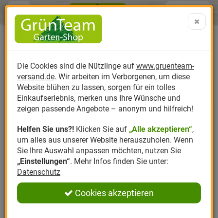
Menü
Search
Warenk
Menü schließen
Warenkorb schließen
aufklap
Alle Kategorien
Alle Kategorien
Alle Kategorien
Alle Kategorien
Alle Kategorien
Alle Kategorien
0 ARTIKEL IM WARENKORB
Flüssigdünger
Ihr Warenkorb ist momentan leer.
Produktkatalog
PR
Die Cookies sind die Nützlinge auf
www.gruenteam-
Ergebnisse (
23
)
Fertig
versand.de
. Wir arbeiten im Verborgenen, um diese
Nützlinge
Anzucht
Nützlinge gegen
Biplantol
Gemüsegarten
Aktuelle Themen
Sparsets / Set-Ang
Website blühen zu lassen, sorgen für ein tolles
Hersteller Filter
Einkaufserlebnis, merken uns Ihre Wünsche und
Hersteller
Dünger
Nützlingsarten
Felco
Rasen
Schädlinge aktuell
Angebote
zeigen passende Angebote – anonym und hilfreich!
Helfen Sie uns?!
Klicken Sie auf
„Alle akzeptieren“
,
Themenwelt
Erde
Nützlingsförderung
Gloria
Rosen
FLÜSSIGDÜNGER GÜNSTIG
um alles aus unserer Website herauszuholen. Wenn
KAUFEN
Sie Ihre Auswahl anpassen möchten, nutzen Sie
Ratgeber
Kompost
Nützlingszubehör
Greenfield
Ziergarten
„Einstellungen“
. Mehr Infos finden Sie unter:
Datenschutz
Angebote
Samen
LBV
Obstgarten
Organische
Flüssigdünger
sind optimal zum Düngen für
alle Zimmerpflanzen (für Hydrokultur ungeeignet!),
Cookies akzeptieren
Pflanzenstärkung
Romberg
Kräutergarten
Topfpflanzen und Kübelpflanzen. Die rein natürlichen
Inhaltsstoffe enthalten alle nötigen Nährstoffe und
Anmelden
|
Registrieren