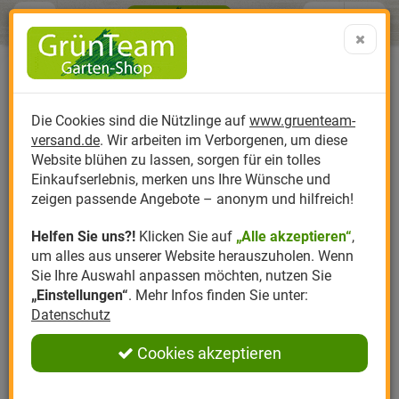
Menü
Search
Warenk
Menü schließen
Warenkorb schließen
aufklap
Alle Kategorien
Alle Kategorien
Alle Kategorien
Alle Kategorien
Alle Kategorien
Alle Kategorien
0 ARTIKEL IM WARENKORB
Ihr Warenkorb ist momentan leer.
Produktkatalog
PR
Die Cookies sind die Nützlinge auf
www.gruenteam-
Ergebnisse (
)
Fertig
versand.de
. Wir arbeiten im Verborgenen, um diese
Nützlinge
Anzucht
Nützlinge gegen
Biplantol
Gemüsegarten
Aktuelle Themen
Sparsets / Set-Ang
Website blühen zu lassen, sorgen für ein tolles
Einkaufserlebnis, merken uns Ihre Wünsche und
Hersteller
Dünger
Nützlingsarten
Felco
Rasen
Schädlinge aktuell
Angebote
zeigen passende Angebote – anonym und hilfreich!
Helfen Sie uns?!
Klicken Sie auf
„Alle akzeptieren“
,
Themenwelt
Erde
Nützlingsförderung
Gloria
Rosen
um alles aus unserer Website herauszuholen. Wenn
Sie Ihre Auswahl anpassen möchten, nutzen Sie
Ratgeber
Kompost
Nützlingszubehör
Greenfield
Ziergarten
„Einstellungen“
. Mehr Infos finden Sie unter:
Datenschutz
Angebote
Samen
LBV
Obstgarten
Cookies akzeptieren
Pflanzenstärkung
Romberg
Kräutergarten
Anmelden
|
Registrieren