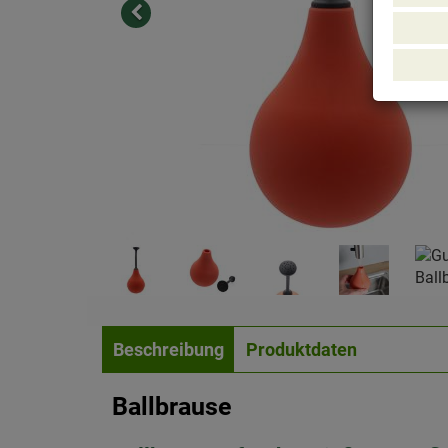
Beschreibung
Produktdaten
Ballbrause