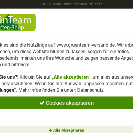
30 Jahre Erfahrung mit Nützlingen
HERSTELLER
THEMENWELT
RATGEBER
kies sind die Nützlinge auf
www.gruenteam-versand.de
. Wir arb
enen, um diese Website blühen zu lassen, sorgen für ein tolles
serlebnis, merken uns Ihre Wünsche und zeigen passende Ange
Anzucht
Ballbrause aus Kunststoff
und hilfreich!
Sie uns?!
Klicken Sie auf
„Alle akzeptieren“
, um alles aus unser
Ballbrause aus Kunststoff
 herauszuholen. Wenn Sie Ihre Auswahl anpassen möchten, nut
Einloggen und Bewertung schreiben
llungen“
. Mehr Infos finden Sie unter:
Datenschutz
Kundenmeinungen
|
Häufige Fragen
Artikel-Nummer:
AL-4119;0
Cookies akzeptieren
Blumenbrause
aus SAROLIT
gummiartige Ballbrause
zum Bewässern
empfindlichen Pflanzen und Sämereien
Alle Akzeptieren