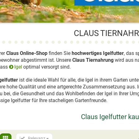
CLAUS TIERNAH
rer
Claus Online-Shop
finden Sie
hochwertiges Igelfutter
, das s
bewohner abgestimmt ist. Unsere
Claus Tiernahrung
wird aus na
dass
Igel
optimal versorgt sind.
gelfutter
ist die ideale Wahl für alle, die Igel in ihrem Garten u
hre hohe Qualität und eine artgerechte Zusammensetzung aus. I
u bei, die Gesundheit und das Wohlbefinden der Igel in Ihrer Um
ssige Igelfutter für Ihre stacheligen Gartenfreunde.
Claus Igelfutter ka
Relevanz