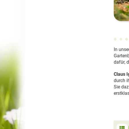
In unse
Garten
dafür, 
Claus I
durch i
Sie daz
erstkla