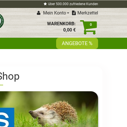
über 500.000 zufriedene Kunden
Mein Konto
Merkzettel
WARENKORB:
0
0,
00
€
ANGEBOTE %
-Shop