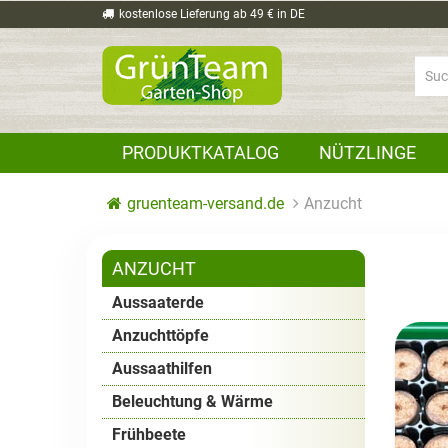
kostenlose Lieferung ab 49 € in DE
PRODUKTKATALOG
NÜTZLINGE
gruenteam-versand.de
Anzucht
ANZUCHT
Aussaaterde
Anzuchttöpfe
Aussaathilfen
Beleuchtung & Wärme
Frühbeete