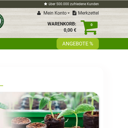
über 500.000 zufriedene Kunden
Mein Konto
Merkzettel
WARENKORB:
0
0,
00
€
ANGEBOTE %