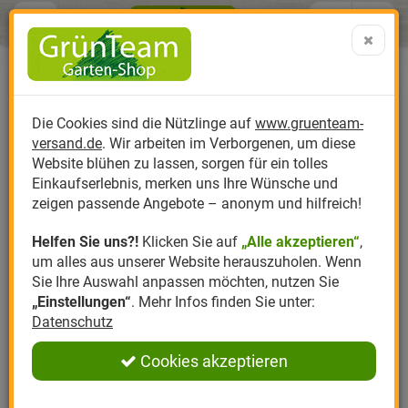
Menü
Search
Warenk
Menü schließen
Warenkorb schließen
aufklap
Alle Kategorien
Alle Kategorien
Alle Kategorien
Alle Kategorien
Alle Kategorien
Alle Kategorien
0 ARTIKEL IM WARENKORB
Ihr Warenkorb ist momentan leer.
Produktkatalog
PR
Die Cookies sind die Nützlinge auf
www.gruenteam-
Ergebnisse (
)
Fertig
versand.de
. Wir arbeiten im Verborgenen, um diese
Nützlinge
Anzucht
Nützlinge gegen
Biplantol
Gemüsegarten
Aktuelle Themen
Sparsets / Set-Ang
Website blühen zu lassen, sorgen für ein tolles
Einkaufserlebnis, merken uns Ihre Wünsche und
Hersteller
Dünger
Nützlingsarten
Felco
Rasen
Schädlinge aktuell
Angebote
zeigen passende Angebote – anonym und hilfreich!
Helfen Sie uns?!
Klicken Sie auf
„Alle akzeptieren“
,
Themenwelt
Erde
Nützlingsförderung
Gloria
Rosen
um alles aus unserer Website herauszuholen. Wenn
Sie Ihre Auswahl anpassen möchten, nutzen Sie
Ratgeber
Kompost
Nützlingszubehör
Greenfield
Ziergarten
„Einstellungen“
. Mehr Infos finden Sie unter:
Datenschutz
Angebote
Samen
LBV
Obstgarten
Cookies akzeptieren
Pflanzenstärkung
Romberg
Kräutergarten
Anmelden
|
Registrieren