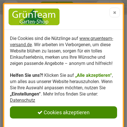
Menü
Search
Warenk
Menü schließen
Warenkorb schließen
aufklap
Alle Kategorien
Alle Kategorien
Alle Kategorien
Alle Kategorien
Alle Kategorien
Alle Kategorien
0 ARTIKEL IM WARENKORB
Ihr Warenkorb ist momentan leer.
Produktkatalog
PR
Die Cookies sind die Nützlinge auf
www.gruenteam-
Ergebnisse (
)
Fertig
versand.de
. Wir arbeiten im Verborgenen, um diese
Nützlinge
Anzucht
Nützlinge gegen
Biplantol
Gemüsegarten
Aktuelle Themen
Sparsets / Set-Ang
Website blühen zu lassen, sorgen für ein tolles
Einkaufserlebnis, merken uns Ihre Wünsche und
Hersteller
Dünger
Nützlingsarten
Felco
Rasen
Schädlinge aktuell
Angebote
zeigen passende Angebote – anonym und hilfreich!
Helfen Sie uns?!
Klicken Sie auf
„Alle akzeptieren“
,
Themenwelt
Erde
Nützlingsförderung
Gloria
Rosen
um alles aus unserer Website herauszuholen. Wenn
Sie Ihre Auswahl anpassen möchten, nutzen Sie
Ratgeber
Kompost
Nützlingszubehör
Greenfield
Ziergarten
„Einstellungen“
. Mehr Infos finden Sie unter:
Datenschutz
Angebote
Samen
LBV
Obstgarten
Cookies akzeptieren
Pflanzenstärkung
Romberg
Kräutergarten
Anmelden
|
Registrieren