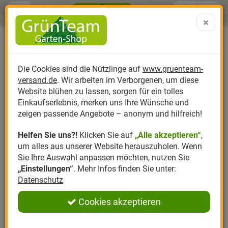
Menü
Search
Warenk
Menü schließen
Warenkorb schließen
aufklap
Alle Kategorien
Nützlinge
Alle Kategorien
Nützlinge
Nützlinge
Nützlinge
Alle Kategorien
Alle Kategorien
Alle Kategorien
Alle Kategorien
0 ARTIKEL IM WARENKORB
Nützlingszubehör
Ihr Warenkorb ist momentan leer.
Produktkatalog
NÜTZLINGSZUBEHÖR
NÜTZLINGE
NÜTZLI
PR
NÜT
NÜ
Die Cookies sind die Nützlinge auf
www.gruenteam-
Ergebnisse (
11
)
Fertig
versand.de
. Wir arbeiten im Verborgenen, um diese
Nützlinge
Nützlinge gegen
Bodenthermometer
Anzucht
Ameisen
Florfliegen
Insektenhotels
Biplantol
Gemüsegarten
Aktuelle Themen
Sparsets / Set-Ang
Website blühen zu lassen, sorgen für ein tolles
Hersteller Filter
Einkaufserlebnis, merken uns Ihre Wünsche und
Hersteller
Nützlingsarten
Nematodenfallen
Dünger
Apfelwickler
Marienkäfer
Igel
Felco
Rasen
Schädlinge aktuell
Angebote
zeigen passende Angebote – anonym und hilfreich!
Helfen Sie uns?!
Klicken Sie auf
„Alle akzeptieren“
,
Themenwelt
Nützlingsförderung
Erde
Asseln
Nematoden
Nistkästen für Vöge
Gloria
Rosen
ZUBEHÖR FÜR DEN
um alles aus unserer Website herauszuholen. Wenn
Anmelden
|
Registrieren
NÜTZLINGSEINSATZ
Sie Ihre Auswahl anpassen möchten, nutzen Sie
Ratgeber
Nützlingszubehör
Kompost
Blattläuse
Gallmücken
Samenmischungen
Greenfield
Ziergarten
Merkzettel
„Einstellungen“
. Mehr Infos finden Sie unter:
Datenschutz
Angebote
Samen
Bodenschädlinge
Raubmilben
LBV
Obstgarten
Wir bieten Ihnen ein breites
Nützlings-Zubehör
, um Ihnen
den Einsatz von Nützlingen so einfach wie möglich zu
Cookies akzeptieren
Pflanzenstärkung
Cannabis Schädlin
Schlupfwespen
Romberg
Kräutergarten
machen. Für den Einsatz von Nematoden z.B. ist es
Voraussetzung, dass bestimmte Bodentemperaturen