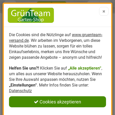
Menü
Search
Warenk
Menü schließen
Warenkorb schließen
aufklap
Alle Kategorien
Alle Kategorien
Alle Kategorien
Alle Kategorien
Alle Kategorien
Alle Kategorien
0 ARTIKEL IM WARENKORB
Ihr Warenkorb ist momentan leer.
Produktkatalog
PR
Die Cookies sind die Nützlinge auf
www.gruenteam-
Ergebnisse (
)
Fertig
versand.de
. Wir arbeiten im Verborgenen, um diese
Nützlinge
Anzucht
Nützlinge gegen
Biplantol
Gemüsegarten
Aktuelle Themen
Sparsets / Set-Ang
Website blühen zu lassen, sorgen für ein tolles
Einkaufserlebnis, merken uns Ihre Wünsche und
Hersteller
Dünger
Nützlingsarten
Felco
Rasen
Schädlinge aktuell
Angebote
zeigen passende Angebote – anonym und hilfreich!
Helfen Sie uns?!
Klicken Sie auf
„Alle akzeptieren“
,
Themenwelt
Erde
Nützlingsförderung
Gloria
Rosen
um alles aus unserer Website herauszuholen. Wenn
Sie Ihre Auswahl anpassen möchten, nutzen Sie
Ratgeber
Kompost
Nützlingszubehör
Greenfield
Ziergarten
„Einstellungen“
. Mehr Infos finden Sie unter:
Datenschutz
Angebote
Samen
LBV
Obstgarten
Cookies akzeptieren
Pflanzenstärkung
Romberg
Kräutergarten
Anmelden
|
Registrieren