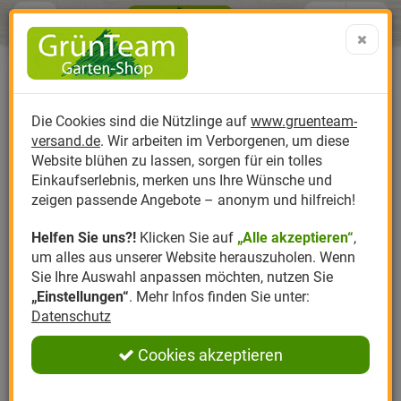
Menü
Search
Warenk
Menü schließen
Warenkorb schließen
aufklap
Alle Kategorien
Alle Kategorien
Alle Kategorien
Alle Kategorien
Alle Kategorien
Alle Kategorien
0 ARTIKEL IM WARENKORB
Ihr Warenkorb ist momentan leer.
Produktkatalog
PR
Die Cookies sind die Nützlinge auf
www.gruenteam-
Ergebnisse (
)
Fertig
versand.de
. Wir arbeiten im Verborgenen, um diese
Nützlinge
Anzucht
Nützlinge gegen
Biplantol
Gemüsegarten
Aktuelle Themen
Sparsets / Set-Ang
Website blühen zu lassen, sorgen für ein tolles
Einkaufserlebnis, merken uns Ihre Wünsche und
Hersteller
Dünger
Nützlingsarten
Felco
Rasen
Schädlinge aktuell
Angebote
zeigen passende Angebote – anonym und hilfreich!
Helfen Sie uns?!
Klicken Sie auf
„Alle akzeptieren“
,
Themenwelt
Erde
Nützlingsförderung
Gloria
Rosen
um alles aus unserer Website herauszuholen. Wenn
Sie Ihre Auswahl anpassen möchten, nutzen Sie
Ratgeber
Kompost
Nützlingszubehör
Greenfield
Ziergarten
„Einstellungen“
. Mehr Infos finden Sie unter:
Datenschutz
Angebote
Samen
LBV
Obstgarten
Cookies akzeptieren
Pflanzenstärkung
Romberg
Kräutergarten
Anmelden
|
Registrieren