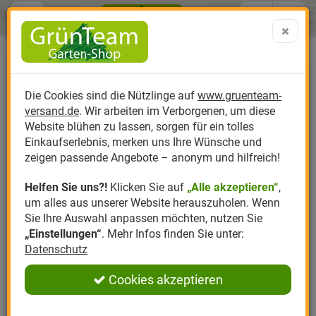
Menü
Search
Warenk
Menü schließen
Warenkorb schließen
aufklap
Alle Kategorien
Alle Kategorien
Alle Kategorien
Alle Kategorien
Alle Kategorien
Alle Kategorien
0 ARTIKEL IM WARENKORB
Ihr Warenkorb ist momentan leer.
Produktkatalog
PR
Die Cookies sind die Nützlinge auf
www.gruenteam-
Ergebnisse (
)
Fertig
versand.de
. Wir arbeiten im Verborgenen, um diese
Nützlinge
Anzucht
Nützlinge gegen
Biplantol
Gemüsegarten
Aktuelle Themen
Sparsets / Set-Ang
Website blühen zu lassen, sorgen für ein tolles
Einkaufserlebnis, merken uns Ihre Wünsche und
Hersteller
Dünger
Nützlingsarten
Felco
Rasen
Schädlinge aktuell
Angebote
zeigen passende Angebote – anonym und hilfreich!
Helfen Sie uns?!
Klicken Sie auf
„Alle akzeptieren“
,
Themenwelt
Erde
Nützlingsförderung
Gloria
Rosen
um alles aus unserer Website herauszuholen. Wenn
Sie Ihre Auswahl anpassen möchten, nutzen Sie
Ratgeber
Kompost
Nützlingszubehör
Greenfield
Ziergarten
„Einstellungen“
. Mehr Infos finden Sie unter:
Datenschutz
Angebote
Samen
LBV
Obstgarten
Cookies akzeptieren
Pflanzenstärkung
Romberg
Kräutergarten
Anmelden
|
Registrieren