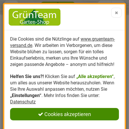
Menü
Search
Warenk
Menü schließen
Warenkorb schließen
aufklap
Alle Kategorien
Alle Kategorien
Alle Kategorien
Alle Kategorien
Alle Kategorien
Alle Kategorien
0 ARTIKEL IM WARENKORB
Ihr Warenkorb ist momentan leer.
Produktkatalog
PR
Die Cookies sind die Nützlinge auf
www.gruenteam-
Ergebnisse (
)
Fertig
versand.de
. Wir arbeiten im Verborgenen, um diese
Nützlinge
Anzucht
Nützlinge gegen
Biplantol
Gemüsegarten
Aktuelle Themen
Sparsets / Set-Ang
Website blühen zu lassen, sorgen für ein tolles
Einkaufserlebnis, merken uns Ihre Wünsche und
Hersteller
Dünger
Nützlingsarten
Felco
Rasen
Schädlinge aktuell
Angebote
zeigen passende Angebote – anonym und hilfreich!
Helfen Sie uns?!
Klicken Sie auf
„Alle akzeptieren“
,
Themenwelt
Erde
Nützlingsförderung
Gloria
Rosen
um alles aus unserer Website herauszuholen. Wenn
Sie Ihre Auswahl anpassen möchten, nutzen Sie
Ratgeber
Kompost
Nützlingszubehör
Greenfield
Ziergarten
„Einstellungen“
. Mehr Infos finden Sie unter:
Datenschutz
Angebote
Samen
LBV
Obstgarten
Cookies akzeptieren
Pflanzenstärkung
Romberg
Kräutergarten
Anmelden
|
Registrieren