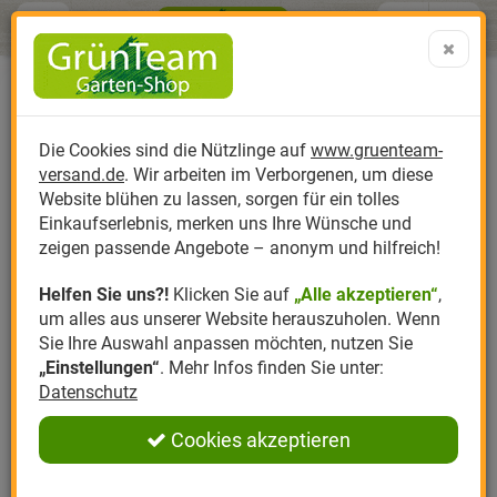
Menü
Search
Warenk
Menü schließen
Warenkorb schließen
aufklap
Alle Kategorien
Alle Kategorien
Alle Kategorien
Alle Kategorien
Alle Kategorien
Alle Kategorien
0 ARTIKEL IM WARENKORB
Ihr Warenkorb ist momentan leer.
Produktkatalog
PR
Die Cookies sind die Nützlinge auf
www.gruenteam-
Ergebnisse (
)
Fertig
versand.de
. Wir arbeiten im Verborgenen, um diese
Nützlinge
Anzucht
Nützlinge gegen
Biplantol
Gemüsegarten
Aktuelle Themen
Sparsets / Set-Ang
Website blühen zu lassen, sorgen für ein tolles
Einkaufserlebnis, merken uns Ihre Wünsche und
Hersteller
Dünger
Nützlingsarten
Felco
Rasen
Schädlinge aktuell
Angebote
zeigen passende Angebote – anonym und hilfreich!
Helfen Sie uns?!
Klicken Sie auf
„Alle akzeptieren“
,
Themenwelt
Erde
Nützlingsförderung
Gloria
Rosen
um alles aus unserer Website herauszuholen. Wenn
Sie Ihre Auswahl anpassen möchten, nutzen Sie
Ratgeber
Kompost
Nützlingszubehör
Greenfield
Ziergarten
„Einstellungen“
. Mehr Infos finden Sie unter:
Datenschutz
Angebote
Samen
LBV
Obstgarten
Cookies akzeptieren
Pflanzenstärkung
Romberg
Kräutergarten
Anmelden
|
Registrieren