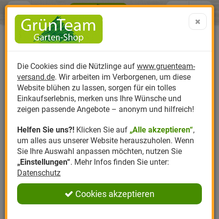
Menü
Search
Warenk
Menü schließen
Warenkorb schließen
aufklap
Alle Kategorien
Alle Kategorien
Alle Kategorien
Alle Kategorien
Alle Kategorien
Alle Kategorien
0 ARTIKEL IM WARENKORB
Ihr Warenkorb ist momentan leer.
Produktkatalog
PR
Die Cookies sind die Nützlinge auf
www.gruenteam-
Ergebnisse (
)
Fertig
versand.de
. Wir arbeiten im Verborgenen, um diese
Nützlinge
Anzucht
Nützlinge gegen
Biplantol
Gemüsegarten
Aktuelle Themen
Sparsets / Set-Ang
Website blühen zu lassen, sorgen für ein tolles
Einkaufserlebnis, merken uns Ihre Wünsche und
Hersteller
Dünger
Nützlingsarten
Felco
Rasen
Schädlinge aktuell
Angebote
zeigen passende Angebote – anonym und hilfreich!
Helfen Sie uns?!
Klicken Sie auf
„Alle akzeptieren“
,
Themenwelt
Erde
Nützlingsförderung
Gloria
Rosen
um alles aus unserer Website herauszuholen. Wenn
Sie Ihre Auswahl anpassen möchten, nutzen Sie
Ratgeber
Kompost
Nützlingszubehör
Greenfield
Ziergarten
„Einstellungen“
. Mehr Infos finden Sie unter:
Datenschutz
Angebote
Samen
LBV
Obstgarten
Cookies akzeptieren
Pflanzenstärkung
Romberg
Kräutergarten
Anmelden
|
Registrieren