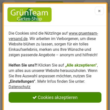
Menü
Search
Warenk
Menü schließen
Warenkorb schließen
aufklap
Alle Kategorien
Alle Kategorien
Alle Kategorien
Alle Kategorien
Alle Kategorien
Alle Kategorien
0 ARTIKEL IM WARENKORB
Teichpflege
Ihr Warenkorb ist momentan leer.
Produktkatalog
PR
Die Cookies sind die Nützlinge auf
www.gruenteam-
Ergebnisse (
0
)
Fertig
versand.de
. Wir arbeiten im Verborgenen, um diese
Nützlinge
Anzucht
Nützlinge gegen
Biplantol
Gemüsegarten
Aktuelle Themen
Sparsets / Set-Ang
Website blühen zu lassen, sorgen für ein tolles
Die ausgewählten Filter führen zu
Einkaufserlebnis, merken uns Ihre Wünsche und
keinem Ergebnis
Hersteller
Dünger
Nützlingsarten
Felco
Rasen
Schädlinge aktuell
Angebote
zeigen passende Angebote – anonym und hilfreich!
Helfen Sie uns?!
Klicken Sie auf
„Alle akzeptieren“
,
Themenwelt
Erde
Nützlingsförderung
Gloria
Rosen
DEN GARTENTEICH RICHTIG PFLEGEN
um alles aus unserer Website herauszuholen. Wenn
Sie Ihre Auswahl anpassen möchten, nutzen Sie
Ratgeber
Kompost
Nützlingszubehör
Greenfield
Ziergarten
„Einstellungen“
. Mehr Infos finden Sie unter:
Allgemeines zur Teichpflege
Datenschutz
Angebote
Samen
LBV
Obstgarten
Teichpflegeprodukte
Cookies akzeptieren
Pflanzenstärkung
Romberg
Kräutergarten
Anmelden
|
Registrieren
Teichpflege Kalender