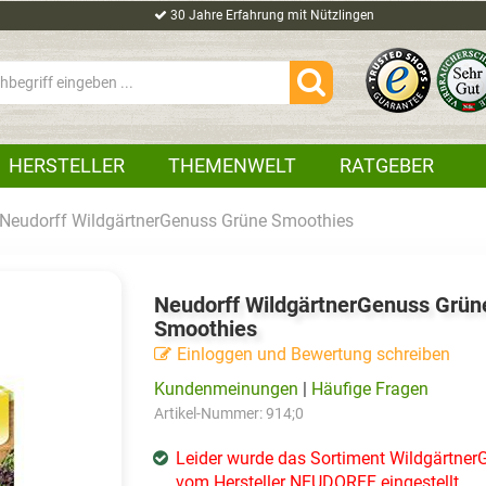
30 Jahre Erfahrung mit Nützlingen
HERSTELLER
THEMENWELT
RATGEBER
Neudorff WildgärtnerGenuss Grüne Smoothies
Neudorff WildgärtnerGenuss Grün
Smoothies
Einloggen und Bewertung schreiben
Kundenmeinungen
|
Häufige Fragen
Artikel-Nummer:
914;0
Leider wurde das Sortiment Wildgärtner
vom Hersteller NEUDORFF eingestellt.