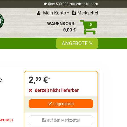
über 500.000 zufriedene Kunden
Mein Konto
Merkzettel
WARENKORB:
0
0,
00
€
ANGEBOTE %
2,
€
99
*
e
derzeit nicht lieferbar
Lageralarm
Genuss
auf den Merkzettel