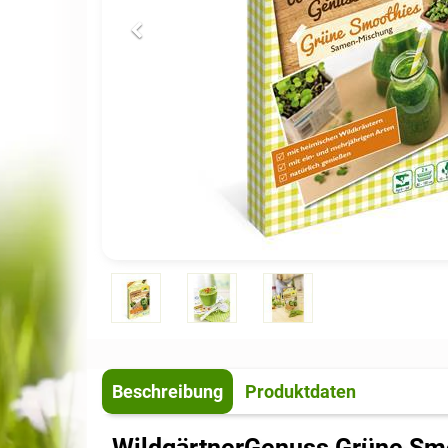
Beschreibung
Produktdaten
WildgärtnerGenuss Grüne Sm