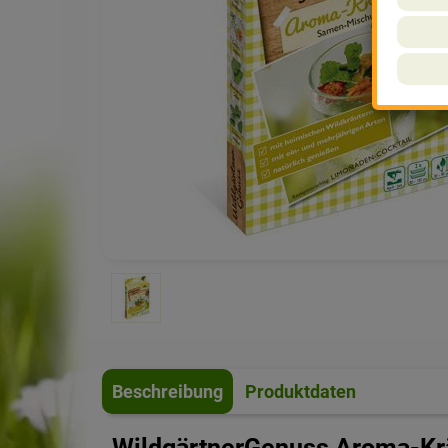
Beschreibung
Produktdaten
WildgärtnerGenuss Aroma-Kr