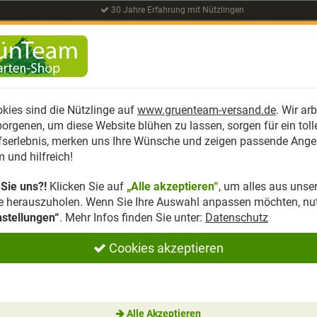
30 Jahre Erfahrung mit Nützlingen
HERSTELLER
THEMENWELT
RATGEBER
kies sind die Nützlinge auf
www.gruenteam-versand.de
. Wir ar
orgenen, um diese Website blühen zu lassen, sorgen für ein toll
fserlebnis, merken uns Ihre Wünsche und zeigen passende Ange
Neudorff WildgärtnerGenuss Aroma-Kräuter
 und hilfreich!
 Sie uns?!
Klicken Sie auf
„Alle akzeptieren“
, um alles aus unse
Neudorff WildgärtnerGenuss Arom
e herauszuholen. Wenn Sie Ihre Auswahl anpassen möchten, nu
Kräuter
nstellungen“
. Mehr Infos finden Sie unter:
Datenschutz
1
Kundenmeinungen
|
Häufige Fragen
Cookies akzeptieren
Artikel-Nummer:
895;0
Leider wurde das Sortiment Wildgärtner
vom Hersteller NEUDORFF eingestellt.
Alle Akzeptieren