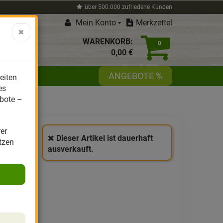
über 500.000 zufriedene Kunden
Mein Konto
Merkzettel
WARENKORB:
0
0,
00
€
ANGEBOTE %
beiten
es
bote –
rer
Dieser Artikel ist dauerhaft
a-
tzen
ausverkauft.
Genuss