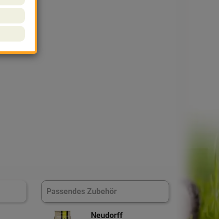
us
AAT
Passendes Zubehör
Neudorff