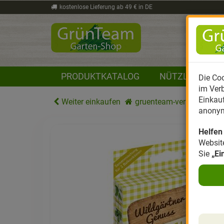
kostenlose Lieferung ab 49 € in DE
PRODUKTKATALOG
NÜTZLINGE
Die Coo
im Verb
Einkau
Weiter einkaufen
gruenteam-versand.de
anonym
Helfen
Websit
Sie
„Ei