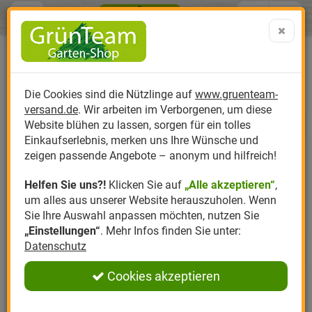
Menü
Search
Warenk
Menü schließen
Warenkorb schließen
aufklap
Alle Kategorien
Alle Kategorien
Alle Kategorien
Alle Kategorien
Alle Kategorien
Alle Kategorien
0 ARTIKEL IM WARENKORB
Sprossen FAQ
Ihr Warenkorb ist momentan leer.
Produktkatalog
PR
Die Cookies sind die Nützlinge auf
www.gruenteam-
Ergebnisse (
0
)
Fertig
versand.de
. Wir arbeiten im Verborgenen, um diese
Nützlinge
Anzucht
Nützlinge gegen
Biplantol
Gemüsegarten
Aktuelle Themen
Sparsets / Set-Ang
Website blühen zu lassen, sorgen für ein tolles
Filter
Die ausgewählten Filter führen zu
Einkaufserlebnis, merken uns Ihre Wünsche und
keinem Ergebnis
Hersteller
Dünger
Nützlingsarten
Felco
Rasen
Schädlinge aktuell
Angebote
zeigen passende Angebote – anonym und hilfreich!
Es wurden keine Artikel gefunden
Helfen Sie uns?!
Klicken Sie auf
„Alle akzeptieren“
,
Themenwelt
Erde
Nützlingsförderung
Gloria
Rosen
um alles aus unserer Website herauszuholen. Wenn
Sie Ihre Auswahl anpassen möchten, nutzen Sie
Ratgeber
Kompost
Nützlingszubehör
Greenfield
Ziergarten
„Einstellungen“
. Mehr Infos finden Sie unter:
Datenschutz
Filter
Angebote
Samen
LBV
Obstgarten
Cookies akzeptieren
Pflanzenstärkung
Romberg
Kräutergarten
Anmelden
|
Registrieren