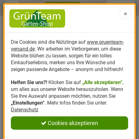
Menü
Search
Warenk
Menü schließen
Warenkorb schließen
aufklap
Alle Kategorien
Alle Kategorien
Alle Kategorien
Alle Kategorien
Alle Kategorien
Alle Kategorien
0 ARTIKEL IM WARENKORB
Ihr Warenkorb ist momentan leer.
Produktkatalog
PR
Die Cookies sind die Nützlinge auf
www.gruenteam-
Ergebnisse (
)
Fertig
versand.de
. Wir arbeiten im Verborgenen, um diese
Nützlinge
Anzucht
Nützlinge gegen
Biplantol
Gemüsegarten
Aktuelle Themen
Sparsets / Set-Ang
Website blühen zu lassen, sorgen für ein tolles
Einkaufserlebnis, merken uns Ihre Wünsche und
Hersteller
Dünger
Nützlingsarten
Felco
Rasen
Schädlinge aktuell
Angebote
zeigen passende Angebote – anonym und hilfreich!
Helfen Sie uns?!
Klicken Sie auf
„Alle akzeptieren“
,
Themenwelt
Erde
Nützlingsförderung
Gloria
Rosen
um alles aus unserer Website herauszuholen. Wenn
Sie Ihre Auswahl anpassen möchten, nutzen Sie
Ratgeber
Kompost
Nützlingszubehör
Greenfield
Ziergarten
„Einstellungen“
. Mehr Infos finden Sie unter:
Datenschutz
Angebote
Samen
LBV
Obstgarten
Cookies akzeptieren
Pflanzenstärkung
Romberg
Kräutergarten
Anmelden
|
Registrieren