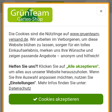
Menü
Search
Warenk
Menü schließen
Warenkorb schließen
aufklap
Alle Kategorien
Alle Kategorien
Alle Kategorien
Alle Kategorien
Alle Kategorien
Alle Kategorien
0 ARTIKEL IM WARENKORB
Ihr Warenkorb ist momentan leer.
Produktkatalog
PR
Die Cookies sind die Nützlinge auf
www.gruenteam-
Ergebnisse (
)
Fertig
versand.de
. Wir arbeiten im Verborgenen, um diese
Nützlinge
Anzucht
Nützlinge gegen
Biplantol
Gemüsegarten
Aktuelle Themen
Sparsets / Set-Ang
Website blühen zu lassen, sorgen für ein tolles
Einkaufserlebnis, merken uns Ihre Wünsche und
Hersteller
Dünger
Nützlingsarten
Felco
Rasen
Schädlinge aktuell
Angebote
zeigen passende Angebote – anonym und hilfreich!
Helfen Sie uns?!
Klicken Sie auf
„Alle akzeptieren“
,
Themenwelt
Erde
Nützlingsförderung
Gloria
Rosen
um alles aus unserer Website herauszuholen. Wenn
Sie Ihre Auswahl anpassen möchten, nutzen Sie
Ratgeber
Kompost
Nützlingszubehör
Greenfield
Ziergarten
„Einstellungen“
. Mehr Infos finden Sie unter:
Datenschutz
Angebote
Samen
LBV
Obstgarten
Cookies akzeptieren
Pflanzenstärkung
Romberg
Kräutergarten
Anmelden
|
Registrieren