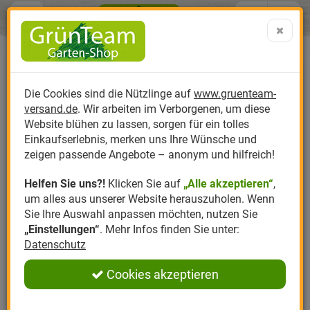
Menü
Search
Warenk
Menü schließen
Warenkorb schließen
aufklap
Alle Kategorien
Alle Kategorien
Alle Kategorien
Alle Kategorien
Alle Kategorien
Alle Kategorien
0 ARTIKEL IM WARENKORB
Ihr Warenkorb ist momentan leer.
Produktkatalog
PR
Die Cookies sind die Nützlinge auf
www.gruenteam-
Ergebnisse (
)
Fertig
versand.de
. Wir arbeiten im Verborgenen, um diese
Nützlinge
Anzucht
Nützlinge gegen
Biplantol
Gemüsegarten
Aktuelle Themen
Sparsets / Set-Ang
Website blühen zu lassen, sorgen für ein tolles
Einkaufserlebnis, merken uns Ihre Wünsche und
Hersteller
Dünger
Nützlingsarten
Felco
Rasen
Schädlinge aktuell
Angebote
zeigen passende Angebote – anonym und hilfreich!
Helfen Sie uns?!
Klicken Sie auf
„Alle akzeptieren“
,
Themenwelt
Erde
Nützlingsförderung
Gloria
Rosen
um alles aus unserer Website herauszuholen. Wenn
Sie Ihre Auswahl anpassen möchten, nutzen Sie
Ratgeber
Kompost
Nützlingszubehör
Greenfield
Ziergarten
„Einstellungen“
. Mehr Infos finden Sie unter:
Datenschutz
Angebote
Samen
LBV
Obstgarten
Cookies akzeptieren
Pflanzenstärkung
Romberg
Kräutergarten
Anmelden
|
Registrieren