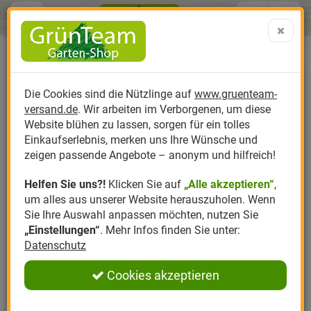
Menü
Search
Warenk
Menü schließen
Warenkorb schließen
aufklap
Alle Kategorien
Alle Kategorien
Alle Kategorien
Alle Kategorien
Alle Kategorien
Alle Kategorien
0 ARTIKEL IM WARENKORB
Ihr Warenkorb ist momentan leer.
Produktkatalog
PR
Die Cookies sind die Nützlinge auf
www.gruenteam-
Ergebnisse (
)
Fertig
versand.de
. Wir arbeiten im Verborgenen, um diese
Nützlinge
Anzucht
Nützlinge gegen
Biplantol
Gemüsegarten
Aktuelle Themen
Sparsets / Set-Ang
Website blühen zu lassen, sorgen für ein tolles
Einkaufserlebnis, merken uns Ihre Wünsche und
Hersteller
Dünger
Nützlingsarten
Felco
Rasen
Schädlinge aktuell
Angebote
zeigen passende Angebote – anonym und hilfreich!
Helfen Sie uns?!
Klicken Sie auf
„Alle akzeptieren“
,
Themenwelt
Erde
Nützlingsförderung
Gloria
Rosen
um alles aus unserer Website herauszuholen. Wenn
Sie Ihre Auswahl anpassen möchten, nutzen Sie
Ratgeber
Kompost
Nützlingszubehör
Greenfield
Ziergarten
„Einstellungen“
. Mehr Infos finden Sie unter:
Datenschutz
Angebote
Samen
LBV
Obstgarten
Cookies akzeptieren
Pflanzenstärkung
Romberg
Kräutergarten
Anmelden
|
Registrieren