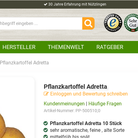
30 Jahre Erfahrung mit Nützlingen
HERSTELLER
THEMENWELT
RATGEBER
Pflanzkartoffel Adretta
Pflanzkartoffel Adretta
Einloggen und Bewertung schreiben
Kundenmeinungen
|
Häufige Fragen
Artikel-Nummer:
PP-500510;0
Pflanzkartoffel Adretta 10 Stück
sehr aromatische, feine , alte Sorte
mittelfrüh bis spät