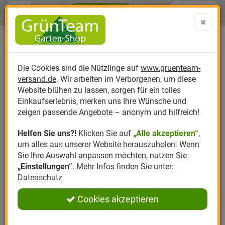
Menü
Search
Warenk
Menü schließen
Warenkorb schließen
aufklap
Alle Kategorien
Alle Kategorien
Alle Kategorien
Alle Kategorien
Alle Kategorien
Alle Kategorien
0 ARTIKEL IM WARENKORB
Ihr Warenkorb ist momentan leer.
Produktkatalog
PR
Die Cookies sind die Nützlinge auf
www.gruenteam-
Ergebnisse (
)
Fertig
versand.de
. Wir arbeiten im Verborgenen, um diese
Nützlinge
Anzucht
Nützlinge gegen
Biplantol
Gemüsegarten
Aktuelle Themen
Sparsets / Set-Ang
Website blühen zu lassen, sorgen für ein tolles
Einkaufserlebnis, merken uns Ihre Wünsche und
Hersteller
Dünger
Nützlingsarten
Felco
Rasen
Schädlinge aktuell
Angebote
zeigen passende Angebote – anonym und hilfreich!
Helfen Sie uns?!
Klicken Sie auf
„Alle akzeptieren“
,
Themenwelt
Erde
Nützlingsförderung
Gloria
Rosen
um alles aus unserer Website herauszuholen. Wenn
Sie Ihre Auswahl anpassen möchten, nutzen Sie
Ratgeber
Kompost
Nützlingszubehör
Greenfield
Ziergarten
„Einstellungen“
. Mehr Infos finden Sie unter:
Datenschutz
Angebote
Samen
LBV
Obstgarten
Cookies akzeptieren
Pflanzenstärkung
Romberg
Kräutergarten
Anmelden
|
Registrieren