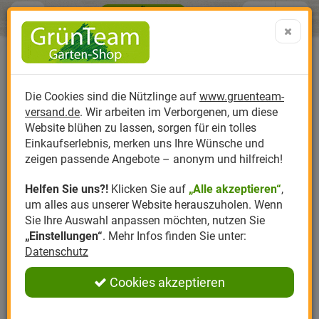
Menü
Search
Warenk
Menü schließen
Warenkorb schließen
aufklap
Alle Kategorien
Alle Kategorien
Alle Kategorien
Alle Kategorien
Alle Kategorien
Alle Kategorien
0 ARTIKEL IM WARENKORB
Reinigungs- & Pflegemittel
Ihr Warenkorb ist momentan leer.
Produktkatalog
PR
Die Cookies sind die Nützlinge auf
www.gruenteam-
Ergebnisse (
1
)
Fertig
versand.de
. Wir arbeiten im Verborgenen, um diese
Nützlinge
Anzucht
Nützlinge gegen
Biplantol
Gemüsegarten
Aktuelle Themen
Sparsets / Set-Ang
Website blühen zu lassen, sorgen für ein tolles
Einkaufserlebnis, merken uns Ihre Wünsche und
Hersteller
Dünger
Nützlingsarten
Felco
Rasen
Schädlinge aktuell
Angebote
zeigen passende Angebote – anonym und hilfreich!
Helfen Sie uns?!
Klicken Sie auf
„Alle akzeptieren“
,
Themenwelt
Erde
Nützlingsförderung
Gloria
Rosen
NEUDORFF REINIGUNGS- &
um alles aus unserer Website herauszuholen. Wenn
PFLEGEMITTEL
Sie Ihre Auswahl anpassen möchten, nutzen Sie
Ratgeber
Kompost
Nützlingszubehör
Greenfield
Ziergarten
„Einstellungen“
. Mehr Infos finden Sie unter:
Datenschutz
Angebote
Samen
LBV
Obstgarten
Filter
Cookies akzeptieren
Pflanzenstärkung
Romberg
Kräutergarten
Anmelden
|
Registrieren