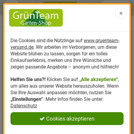
Menü
Search
Warenk
Menü schließen
Warenkorb schließen
aufklap
Alle Kategorien
Alle Kategorien
Alle Kategorien
Alle Kategorien
Alle Kategorien
Alle Kategorien
0 ARTIKEL IM WARENKORB
Ihr Warenkorb ist momentan leer.
Produktkatalog
PR
Die Cookies sind die Nützlinge auf
www.gruenteam-
Ergebnisse (
)
Fertig
versand.de
. Wir arbeiten im Verborgenen, um diese
Nützlinge
Anzucht
Nützlinge gegen
Biplantol
Gemüsegarten
Aktuelle Themen
Sparsets / Set-Ang
Website blühen zu lassen, sorgen für ein tolles
Einkaufserlebnis, merken uns Ihre Wünsche und
Hersteller
Dünger
Nützlingsarten
Felco
Rasen
Schädlinge aktuell
Angebote
zeigen passende Angebote – anonym und hilfreich!
Helfen Sie uns?!
Klicken Sie auf
„Alle akzeptieren“
,
Themenwelt
Erde
Nützlingsförderung
Gloria
Rosen
um alles aus unserer Website herauszuholen. Wenn
Sie Ihre Auswahl anpassen möchten, nutzen Sie
Ratgeber
Kompost
Nützlingszubehör
Greenfield
Ziergarten
„Einstellungen“
. Mehr Infos finden Sie unter:
Datenschutz
Angebote
Samen
LBV
Obstgarten
Cookies akzeptieren
Pflanzenstärkung
Romberg
Kräutergarten
Anmelden
|
Registrieren