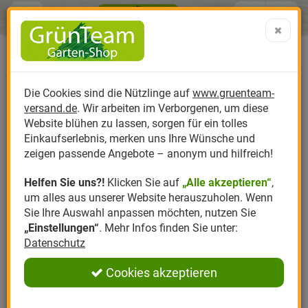
Menü
Search
Warenk
Menü schließen
Warenkorb schließen
aufklap
Alle Kategorien
Alle Kategorien
Alle Kategorien
Alle Kategorien
Alle Kategorien
Alle Kategorien
0 ARTIKEL IM WARENKORB
Ihr Warenkorb ist momentan leer.
Produktkatalog
PR
Die Cookies sind die Nützlinge auf
www.gruenteam-
Ergebnisse (
)
Fertig
versand.de
. Wir arbeiten im Verborgenen, um diese
Nützlinge
Anzucht
Nützlinge gegen
Biplantol
Gemüsegarten
Aktuelle Themen
Sparsets / Set-Ang
Website blühen zu lassen, sorgen für ein tolles
Einkaufserlebnis, merken uns Ihre Wünsche und
Hersteller
Dünger
Nützlingsarten
Felco
Rasen
Schädlinge aktuell
Angebote
zeigen passende Angebote – anonym und hilfreich!
Helfen Sie uns?!
Klicken Sie auf
„Alle akzeptieren“
,
Themenwelt
Erde
Nützlingsförderung
Gloria
Rosen
um alles aus unserer Website herauszuholen. Wenn
Sie Ihre Auswahl anpassen möchten, nutzen Sie
Ratgeber
Kompost
Nützlingszubehör
Greenfield
Ziergarten
„Einstellungen“
. Mehr Infos finden Sie unter:
Datenschutz
Angebote
Samen
LBV
Obstgarten
Cookies akzeptieren
Pflanzenstärkung
Romberg
Kräutergarten
Anmelden
|
Registrieren