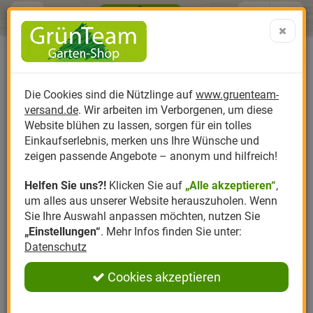
Menü
Search
Warenk
Menü schließen
Warenkorb schließen
aufklap
Alle Kategorien
Alle Kategorien
Alle Kategorien
Alle Kategorien
Alle Kategorien
Alle Kategorien
0 ARTIKEL IM WARENKORB
Ihr Warenkorb ist momentan leer.
Produktkatalog
PR
Die Cookies sind die Nützlinge auf
www.gruenteam-
Ergebnisse (
)
Fertig
versand.de
. Wir arbeiten im Verborgenen, um diese
Nützlinge
Anzucht
Nützlinge gegen
Biplantol
Gemüsegarten
Aktuelle Themen
Sparsets / Set-Ang
Website blühen zu lassen, sorgen für ein tolles
Einkaufserlebnis, merken uns Ihre Wünsche und
Hersteller
Dünger
Nützlingsarten
Felco
Rasen
Schädlinge aktuell
Angebote
zeigen passende Angebote – anonym und hilfreich!
Helfen Sie uns?!
Klicken Sie auf
„Alle akzeptieren“
,
Themenwelt
Erde
Nützlingsförderung
Gloria
Rosen
um alles aus unserer Website herauszuholen. Wenn
Sie Ihre Auswahl anpassen möchten, nutzen Sie
Ratgeber
Kompost
Nützlingszubehör
Greenfield
Ziergarten
„Einstellungen“
. Mehr Infos finden Sie unter:
Datenschutz
Angebote
Samen
LBV
Obstgarten
Cookies akzeptieren
Pflanzenstärkung
Romberg
Kräutergarten
Anmelden
|
Registrieren