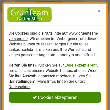
Menü
Search
Warenk
Menü schließen
Warenkorb schließen
aufklap
Alle Kategorien
Alle Kategorien
Alle Kategorien
Alle Kategorien
Alle Kategorien
Alle Kategorien
0 ARTIKEL IM WARENKORB
Ihr Warenkorb ist momentan leer.
Produktkatalog
PR
Die Cookies sind die Nützlinge auf
www.gruenteam-
Ergebnisse (
)
Fertig
versand.de
. Wir arbeiten im Verborgenen, um diese
Nützlinge
Anzucht
Nützlinge gegen
Biplantol
Gemüsegarten
Aktuelle Themen
Sparsets / Set-Ang
Website blühen zu lassen, sorgen für ein tolles
Einkaufserlebnis, merken uns Ihre Wünsche und
Hersteller
Dünger
Nützlingsarten
Felco
Rasen
Schädlinge aktuell
Angebote
zeigen passende Angebote – anonym und hilfreich!
Helfen Sie uns?!
Klicken Sie auf
„Alle akzeptieren“
,
Themenwelt
Erde
Nützlingsförderung
Gloria
Rosen
um alles aus unserer Website herauszuholen. Wenn
Sie Ihre Auswahl anpassen möchten, nutzen Sie
Ratgeber
Kompost
Nützlingszubehör
Greenfield
Ziergarten
„Einstellungen“
. Mehr Infos finden Sie unter:
Datenschutz
Angebote
Samen
LBV
Obstgarten
Cookies akzeptieren
Pflanzenstärkung
Romberg
Kräutergarten
Anmelden
|
Registrieren