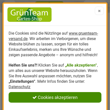
Menü
Search
Warenk
Menü schließen
Warenkorb schließen
aufklap
Alle Kategorien
Alle Kategorien
Alle Kategorien
Alle Kategorien
Alle Kategorien
Alle Kategorien
0 ARTIKEL IM WARENKORB
Ihr Warenkorb ist momentan leer.
Produktkatalog
PR
Die Cookies sind die Nützlinge auf
www.gruenteam-
Ergebnisse (
)
Fertig
versand.de
. Wir arbeiten im Verborgenen, um diese
Nützlinge
Anzucht
Nützlinge gegen
Biplantol
Gemüsegarten
Aktuelle Themen
Sparsets / Set-Ang
Website blühen zu lassen, sorgen für ein tolles
Einkaufserlebnis, merken uns Ihre Wünsche und
Hersteller
Dünger
Nützlingsarten
Felco
Rasen
Schädlinge aktuell
Angebote
zeigen passende Angebote – anonym und hilfreich!
Helfen Sie uns?!
Klicken Sie auf
„Alle akzeptieren“
,
Themenwelt
Erde
Nützlingsförderung
Gloria
Rosen
um alles aus unserer Website herauszuholen. Wenn
Sie Ihre Auswahl anpassen möchten, nutzen Sie
Ratgeber
Kompost
Nützlingszubehör
Greenfield
Ziergarten
„Einstellungen“
. Mehr Infos finden Sie unter:
Datenschutz
Angebote
Samen
LBV
Obstgarten
Cookies akzeptieren
Pflanzenstärkung
Romberg
Kräutergarten
Anmelden
|
Registrieren