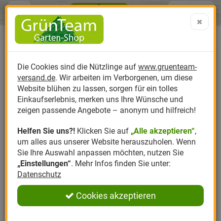
Menü
Search
Warenk
Menü schließen
Warenkorb schließen
aufklap
Alle Kategorien
Alle Kategorien
Alle Kategorien
Alle Kategorien
Alle Kategorien
Alle Kategorien
0 ARTIKEL IM WARENKORB
Ihr Warenkorb ist momentan leer.
Produktkatalog
PR
Die Cookies sind die Nützlinge auf
www.gruenteam-
Ergebnisse (
)
Fertig
versand.de
. Wir arbeiten im Verborgenen, um diese
Nützlinge
Anzucht
Nützlinge gegen
Biplantol
Gemüsegarten
Aktuelle Themen
Sparsets / Set-Ang
Website blühen zu lassen, sorgen für ein tolles
Einkaufserlebnis, merken uns Ihre Wünsche und
Hersteller
Dünger
Nützlingsarten
Felco
Rasen
Schädlinge aktuell
Angebote
zeigen passende Angebote – anonym und hilfreich!
Helfen Sie uns?!
Klicken Sie auf
„Alle akzeptieren“
,
Themenwelt
Erde
Nützlingsförderung
Gloria
Rosen
um alles aus unserer Website herauszuholen. Wenn
Sie Ihre Auswahl anpassen möchten, nutzen Sie
Ratgeber
Kompost
Nützlingszubehör
Greenfield
Ziergarten
„Einstellungen“
. Mehr Infos finden Sie unter:
Datenschutz
Angebote
Samen
LBV
Obstgarten
Cookies akzeptieren
Pflanzenstärkung
Romberg
Kräutergarten
Anmelden
|
Registrieren