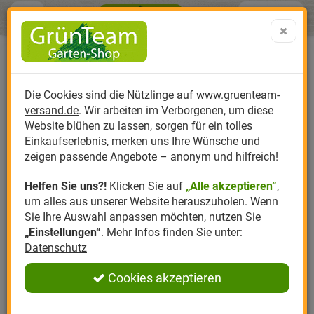
Menü
Search
Warenk
Menü schließen
Warenkorb schließen
aufklap
Alle Kategorien
Alle Kategorien
Alle Kategorien
Alle Kategorien
Alle Kategorien
Alle Kategorien
0 ARTIKEL IM WARENKORB
Ihr Warenkorb ist momentan leer.
Produktkatalog
PR
Die Cookies sind die Nützlinge auf
www.gruenteam-
Ergebnisse (
)
Fertig
versand.de
. Wir arbeiten im Verborgenen, um diese
Nützlinge
Anzucht
Nützlinge gegen
Biplantol
Gemüsegarten
Aktuelle Themen
Sparsets / Set-Ang
Website blühen zu lassen, sorgen für ein tolles
Einkaufserlebnis, merken uns Ihre Wünsche und
Hersteller
Dünger
Nützlingsarten
Felco
Rasen
Schädlinge aktuell
Angebote
zeigen passende Angebote – anonym und hilfreich!
Helfen Sie uns?!
Klicken Sie auf
„Alle akzeptieren“
,
Themenwelt
Erde
Nützlingsförderung
Gloria
Rosen
um alles aus unserer Website herauszuholen. Wenn
Sie Ihre Auswahl anpassen möchten, nutzen Sie
Ratgeber
Kompost
Nützlingszubehör
Greenfield
Ziergarten
„Einstellungen“
. Mehr Infos finden Sie unter:
Datenschutz
Angebote
Samen
LBV
Obstgarten
Cookies akzeptieren
Pflanzenstärkung
Romberg
Kräutergarten
Anmelden
|
Registrieren