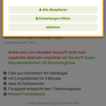
Pflanzenschutz
Neudorff
Balkonpflanzen
Merkzettel
Alle Akzeptieren
Nützlinge
Reinsaat
Zimmerpflanzen
Neudorff Sugan Mäusefalle mit Langzeitköder
Einstellungen öffnen
Vogel- & Tierschutz
Vivara
Kompost
Einloggen und Bewertung schreiben
ablehnen
Ungeziefer & Nager
Noor
Geschenke & Gesch
Kundenmeinungen
|
Häufige Fragen
Artikel-Nummer:
797;0
Vertreibungsmittel
BLV
Cannabis
Artikel wird vom Hersteller Neudorff nicht mehr
angeboten.Alternativ empfehlen wir
Neudorff Sugan
Gartenwerkzeug
CJ Wildlife
Mäuseköderstation mit Monitoringköder
.
Winterschutz
Gartenleben
Falle aus Kunststoff mit Stahlbügel
mit Langzeitköder für 3 Monate
Effektive Mikroorg
Andermatt Biogart
ideal für Naßbereiche
Fängigkeit entspricht dem Tierschutzgesetz
Boden
e-nema
Weitere Produktdetails
Gartenzubehör
Löwenzahn Verlag
Haben Sie eine Frage zum Produkt