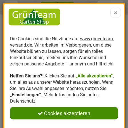
Menü
Search
Warenk
Menü schließen
Warenkorb schließen
aufklap
Alle Kategorien
Alle Kategorien
Alle Kategorien
Alle Kategorien
Alle Kategorien
Alle Kategorien
0 ARTIKEL IM WARENKORB
Ihr Warenkorb ist momentan leer.
Produktkatalog
PR
Die Cookies sind die Nützlinge auf
www.gruenteam-
Ergebnisse (
)
Fertig
versand.de
. Wir arbeiten im Verborgenen, um diese
Nützlinge
Anzucht
Nützlinge gegen
Biplantol
Gemüsegarten
Aktuelle Themen
Sparsets / Set-Ang
Website blühen zu lassen, sorgen für ein tolles
Einkaufserlebnis, merken uns Ihre Wünsche und
Hersteller
Dünger
Nützlingsarten
Felco
Rasen
Schädlinge aktuell
Angebote
zeigen passende Angebote – anonym und hilfreich!
Helfen Sie uns?!
Klicken Sie auf
„Alle akzeptieren“
,
Themenwelt
Erde
Nützlingsförderung
Gloria
Rosen
um alles aus unserer Website herauszuholen. Wenn
Sie Ihre Auswahl anpassen möchten, nutzen Sie
Ratgeber
Kompost
Nützlingszubehör
Greenfield
Ziergarten
„Einstellungen“
. Mehr Infos finden Sie unter:
Datenschutz
Angebote
Samen
LBV
Obstgarten
Cookies akzeptieren
Pflanzenstärkung
Romberg
Kräutergarten
Anmelden
|
Registrieren