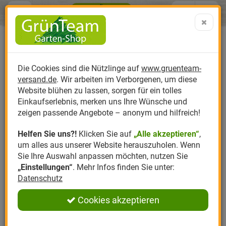
Menü
Search
Warenk
Menü schließen
Warenkorb schließen
aufklap
Alle Kategorien
Alle Kategorien
Alle Kategorien
Alle Kategorien
Alle Kategorien
Alle Kategorien
0 ARTIKEL IM WARENKORB
Ihr Warenkorb ist momentan leer.
Produktkatalog
PR
Die Cookies sind die Nützlinge auf
www.gruenteam-
Ergebnisse (
)
Fertig
versand.de
. Wir arbeiten im Verborgenen, um diese
Nützlinge
Anzucht
Nützlinge gegen
Biplantol
Gemüsegarten
Aktuelle Themen
Sparsets / Set-Ang
Website blühen zu lassen, sorgen für ein tolles
Einkaufserlebnis, merken uns Ihre Wünsche und
Hersteller
Dünger
Nützlingsarten
Felco
Rasen
Schädlinge aktuell
Angebote
zeigen passende Angebote – anonym und hilfreich!
Helfen Sie uns?!
Klicken Sie auf
„Alle akzeptieren“
,
Themenwelt
Erde
Nützlingsförderung
Gloria
Rosen
um alles aus unserer Website herauszuholen. Wenn
Sie Ihre Auswahl anpassen möchten, nutzen Sie
Ratgeber
Kompost
Nützlingszubehör
Greenfield
Ziergarten
„Einstellungen“
. Mehr Infos finden Sie unter:
Datenschutz
Angebote
Samen
LBV
Obstgarten
Cookies akzeptieren
Pflanzenstärkung
Romberg
Kräutergarten
Anmelden
|
Registrieren