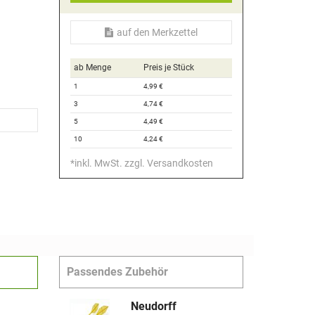
auf den Merkzettel
ab Menge
Preis je Stück
1
4,
99
€
3
4,
74
€
5
4,
49
€
10
4,
24
€
*
inkl. MwSt.
zzgl. Versandkosten
Passendes Zubehör
Neudorff