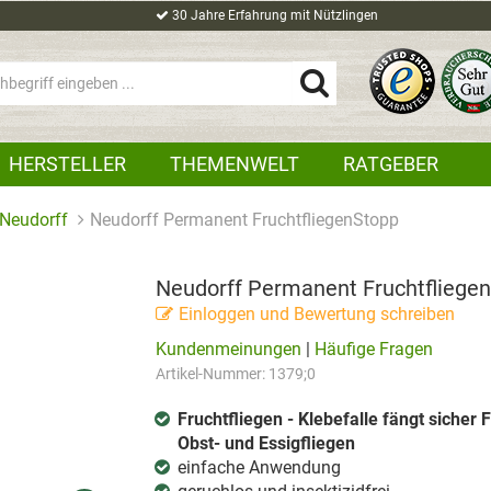
30 Jahre Erfahrung mit Nützlingen
HERSTELLER
THEMENWELT
RATGEBER
Neudorff
Neudorff Permanent FruchtfliegenStopp
Neudorff Permanent Fruchtfliege
Einloggen und Bewertung schreiben
Kundenmeinungen
|
Häufige Fragen
Artikel-Nummer:
1379;0
Fruchtfliegen - Klebefalle fängt sicher 
Obst- und Essigfliegen
einfache Anwendung