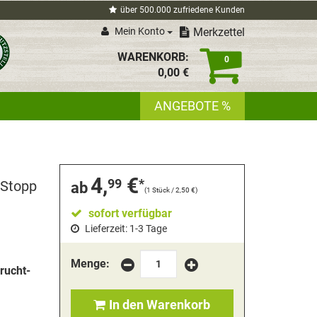
über 500.000 zufriedene Kunden
Mein Konto
Merkzettel
WARENKORB:
0
0,
00
€
ANGEBOTE %
4,
€
99
*
nStopp
ab
(
1 Stück / 2,50 €
)
sofort verfügbar
Lieferzeit: 1-3 Tage
Menge:
Frucht-
In den Warenkorb