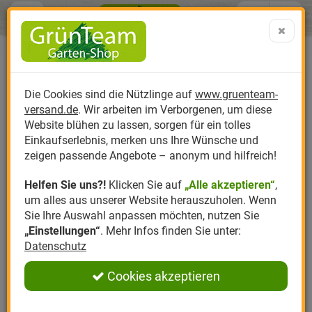
Menü
Search
Warenk
Menü schließen
Warenkorb schließen
aufklap
Alle Kategorien
Alle Kategorien
Alle Kategorien
Alle Kategorien
Alle Kategorien
Alle Kategorien
0 ARTIKEL IM WARENKORB
Ihr Warenkorb ist momentan leer.
Produktkatalog
PR
Die Cookies sind die Nützlinge auf
www.gruenteam-
Ergebnisse (
)
Fertig
versand.de
. Wir arbeiten im Verborgenen, um diese
Nützlinge
Anzucht
Nützlinge gegen
Biplantol
Gemüsegarten
Aktuelle Themen
Sparsets / Set-Ang
Website blühen zu lassen, sorgen für ein tolles
Einkaufserlebnis, merken uns Ihre Wünsche und
Hersteller
Dünger
Nützlingsarten
Felco
Rasen
Schädlinge aktuell
Angebote
zeigen passende Angebote – anonym und hilfreich!
Helfen Sie uns?!
Klicken Sie auf
„Alle akzeptieren“
,
Themenwelt
Erde
Nützlingsförderung
Gloria
Rosen
um alles aus unserer Website herauszuholen. Wenn
Sie Ihre Auswahl anpassen möchten, nutzen Sie
Ratgeber
Kompost
Nützlingszubehör
Greenfield
Ziergarten
„Einstellungen“
. Mehr Infos finden Sie unter:
Datenschutz
Angebote
Samen
LBV
Obstgarten
Cookies akzeptieren
Pflanzenstärkung
Romberg
Kräutergarten
Anmelden
|
Registrieren