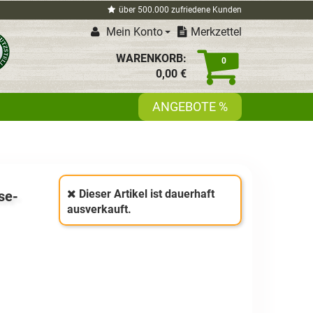
über 500.000 zufriedene Kunden
Mein Konto
Merkzettel
WARENKORB:
0
0,
00
€
ANGEBOTE %
Dieser Artikel ist dauerhaft
se-
ausverkauft.