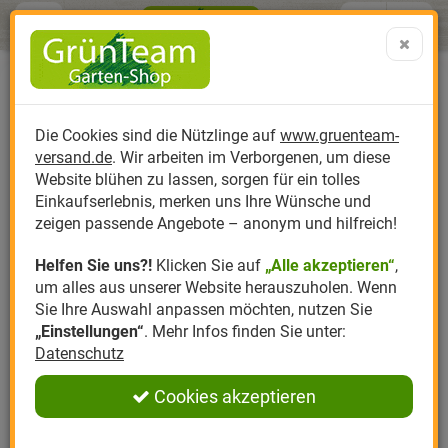
Menü
Search
Warenk
Menü schließen
Warenkorb schließen
aufklap
Alle Kategorien
Alle Kategorien
Alle Kategorien
Alle Kategorien
Alle Kategorien
Alle Kategorien
0 ARTIKEL IM WARENKORB
Ihr Warenkorb ist momentan leer.
Produktkatalog
PR
Die Cookies sind die Nützlinge auf
www.gruenteam-
Ergebnisse (
)
Fertig
versand.de
. Wir arbeiten im Verborgenen, um diese
Nützlinge
Anzucht
Nützlinge gegen
Biplantol
Gemüsegarten
Aktuelle Themen
Sparsets / Set-Ang
Website blühen zu lassen, sorgen für ein tolles
Einkaufserlebnis, merken uns Ihre Wünsche und
Hersteller
Dünger
Nützlingsarten
Felco
Rasen
Schädlinge aktuell
Angebote
zeigen passende Angebote – anonym und hilfreich!
Helfen Sie uns?!
Klicken Sie auf
„Alle akzeptieren“
,
Themenwelt
Erde
Nützlingsförderung
Gloria
Rosen
um alles aus unserer Website herauszuholen. Wenn
Sie Ihre Auswahl anpassen möchten, nutzen Sie
Ratgeber
Kompost
Nützlingszubehör
Greenfield
Ziergarten
„Einstellungen“
. Mehr Infos finden Sie unter:
Datenschutz
Angebote
Samen
LBV
Obstgarten
Cookies akzeptieren
Pflanzenstärkung
Romberg
Kräutergarten
Anmelden
|
Registrieren