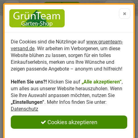
Menü
Search
Warenk
Menü schließen
Warenkorb schließen
aufklap
Alle Kategorien
Alle Kategorien
Alle Kategorien
Alle Kategorien
Alle Kategorien
Alle Kategorien
0 ARTIKEL IM WARENKORB
Ihr Warenkorb ist momentan leer.
Produktkatalog
PR
Die Cookies sind die Nützlinge auf
www.gruenteam-
Ergebnisse (
)
Fertig
versand.de
. Wir arbeiten im Verborgenen, um diese
Nützlinge
Anzucht
Nützlinge gegen
Biplantol
Gemüsegarten
Aktuelle Themen
Sparsets / Set-Ang
Website blühen zu lassen, sorgen für ein tolles
Einkaufserlebnis, merken uns Ihre Wünsche und
Hersteller
Dünger
Nützlingsarten
Felco
Rasen
Schädlinge aktuell
Angebote
zeigen passende Angebote – anonym und hilfreich!
Helfen Sie uns?!
Klicken Sie auf
„Alle akzeptieren“
,
Themenwelt
Erde
Nützlingsförderung
Gloria
Rosen
um alles aus unserer Website herauszuholen. Wenn
Sie Ihre Auswahl anpassen möchten, nutzen Sie
Ratgeber
Kompost
Nützlingszubehör
Greenfield
Ziergarten
„Einstellungen“
. Mehr Infos finden Sie unter:
Datenschutz
Angebote
Samen
LBV
Obstgarten
Cookies akzeptieren
Pflanzenstärkung
Romberg
Kräutergarten
Anmelden
|
Registrieren