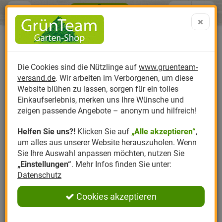
Menü
Search
Warenk
Menü schließen
Warenkorb schließen
aufklap
Alle Kategorien
Alle Kategorien
Alle Kategorien
Alle Kategorien
Alle Kategorien
Alle Kategorien
0 ARTIKEL IM WARENKORB
Ihr Warenkorb ist momentan leer.
Produktkatalog
PR
Die Cookies sind die Nützlinge auf
www.gruenteam-
Ergebnisse (
)
Fertig
versand.de
. Wir arbeiten im Verborgenen, um diese
Nützlinge
Anzucht
Nützlinge gegen
Biplantol
Gemüsegarten
Aktuelle Themen
Sparsets / Set-Ang
Website blühen zu lassen, sorgen für ein tolles
Einkaufserlebnis, merken uns Ihre Wünsche und
Hersteller
Dünger
Nützlingsarten
Felco
Rasen
Schädlinge aktuell
Angebote
zeigen passende Angebote – anonym und hilfreich!
Helfen Sie uns?!
Klicken Sie auf
„Alle akzeptieren“
,
Themenwelt
Erde
Nützlingsförderung
Gloria
Rosen
um alles aus unserer Website herauszuholen. Wenn
Sie Ihre Auswahl anpassen möchten, nutzen Sie
Ratgeber
Kompost
Nützlingszubehör
Greenfield
Ziergarten
„Einstellungen“
. Mehr Infos finden Sie unter:
Datenschutz
Angebote
Samen
LBV
Obstgarten
Cookies akzeptieren
Pflanzenstärkung
Romberg
Kräutergarten
Anmelden
|
Registrieren