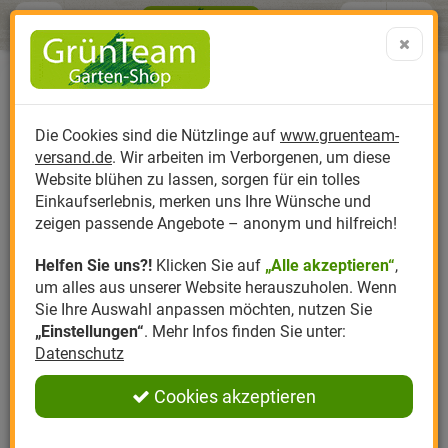
Menü
Search
Warenk
Menü schließen
Warenkorb schließen
aufklap
Alle Kategorien
Alle Kategorien
Alle Kategorien
Alle Kategorien
Alle Kategorien
Alle Kategorien
0 ARTIKEL IM WARENKORB
Ihr Warenkorb ist momentan leer.
Produktkatalog
PR
Die Cookies sind die Nützlinge auf
www.gruenteam-
Ergebnisse (
)
Fertig
versand.de
. Wir arbeiten im Verborgenen, um diese
Nützlinge
Anzucht
Nützlinge gegen
Biplantol
Gemüsegarten
Aktuelle Themen
Sparsets / Set-Ang
Website blühen zu lassen, sorgen für ein tolles
Einkaufserlebnis, merken uns Ihre Wünsche und
Hersteller
Dünger
Nützlingsarten
Felco
Rasen
Schädlinge aktuell
Angebote
zeigen passende Angebote – anonym und hilfreich!
Helfen Sie uns?!
Klicken Sie auf
„Alle akzeptieren“
,
Themenwelt
Erde
Nützlingsförderung
Gloria
Rosen
um alles aus unserer Website herauszuholen. Wenn
Sie Ihre Auswahl anpassen möchten, nutzen Sie
Ratgeber
Kompost
Nützlingszubehör
Greenfield
Ziergarten
„Einstellungen“
. Mehr Infos finden Sie unter:
Datenschutz
Angebote
Samen
LBV
Obstgarten
Cookies akzeptieren
Pflanzenstärkung
Romberg
Kräutergarten
Anmelden
|
Registrieren