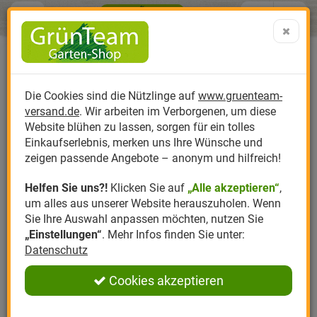
Menü
Search
Warenk
Menü schließen
Warenkorb schließen
aufklap
Alle Kategorien
Alle Kategorien
Alle Kategorien
Alle Kategorien
Alle Kategorien
Alle Kategorien
0 ARTIKEL IM WARENKORB
Ihr Warenkorb ist momentan leer.
Produktkatalog
PR
Die Cookies sind die Nützlinge auf
www.gruenteam-
Ergebnisse (
)
Fertig
versand.de
. Wir arbeiten im Verborgenen, um diese
Nützlinge
Anzucht
Nützlinge gegen
Biplantol
Gemüsegarten
Aktuelle Themen
Sparsets / Set-Ang
Website blühen zu lassen, sorgen für ein tolles
Einkaufserlebnis, merken uns Ihre Wünsche und
Hersteller
Dünger
Nützlingsarten
Felco
Rasen
Schädlinge aktuell
Angebote
zeigen passende Angebote – anonym und hilfreich!
Helfen Sie uns?!
Klicken Sie auf
„Alle akzeptieren“
,
Themenwelt
Erde
Nützlingsförderung
Gloria
Rosen
um alles aus unserer Website herauszuholen. Wenn
Sie Ihre Auswahl anpassen möchten, nutzen Sie
Ratgeber
Kompost
Nützlingszubehör
Greenfield
Ziergarten
„Einstellungen“
. Mehr Infos finden Sie unter:
Datenschutz
Angebote
Samen
LBV
Obstgarten
Cookies akzeptieren
Pflanzenstärkung
Romberg
Kräutergarten
Anmelden
|
Registrieren